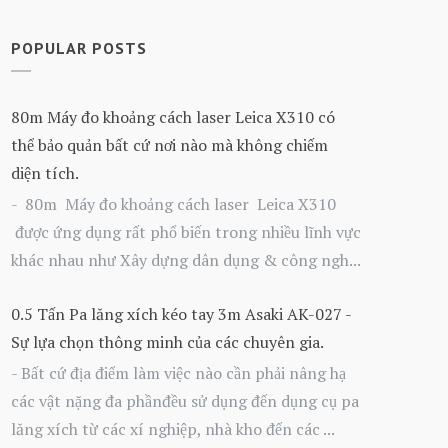
POPULAR POSTS
80m Máy đo khoảng cách laser Leica X310 có
thể bảo quản bất cứ nơi nào mà không chiếm
diện tích.
- 80m Máy đo khoảng cách laser Leica X310
được ứng dụng rất phổ biến trong nhiều lĩnh vực
khác nhau như Xây dựng dân dụng & công ngh...
0.5 Tấn Pa lăng xích kéo tay 3m Asaki AK-027 -
Sự lựa chọn thông minh của các chuyên gia.
- Bất cứ địa điểm làm việc nào cần phải nâng hạ
các vật nặng đa phầnđều sử dụng đến dụng cụ pa
lăng xích từ các xí nghiệp, nhà kho đến các ...