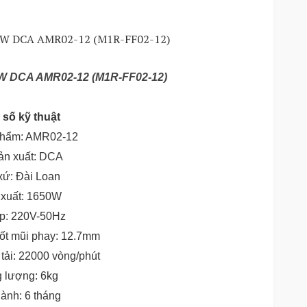
W DCA AMR02-12 (M1R-FF02-12)
số kỹ thuật
phẩm: AMR02-12
ản xuất: DCA
 xứ: Đài Loan
 xuất: 1650W
áp: 220V-50Hz
ốt mũi phay: 12.7mm
 tải: 22000 vòng/phút
g lượng: 6kg
hành: 6 tháng