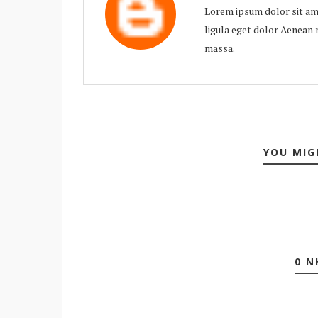
Lorem ipsum dolor sit am
ligula eget dolor Aenea
massa.
YOU MIG
0 N