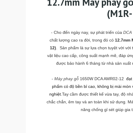
12.7mm Máy phay g
(M1R-
-
Cho đến ngày nay, sự phát triển của
DCA
chất lượng cao ra đời, trong đó có
12.7mm 
12)
.
Sản phẩm là sự lựa chọn tuyệt vời với t
vật liệu cao cấp, công suất mạnh mẽ, đáp ứng 
được bảo hành 6 tháng từ nhà sản xuất 
-
Máy phay gỗ
1650W DCA AMR02-12
đạt 
phẩm có độ bền bỉ cao, không bị mài mòn v
nghiệt.
Tay cầm được thiết kế vừa tay, độ nh
chắc chắn, êm tay và an toàn khi sử dụng. Má
năng chống gỉ sét giúp gia 