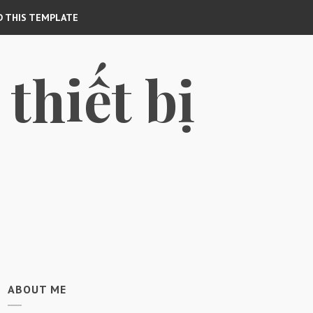
 THIS TEMPLATE
thiết bị
p
ABOUT ME